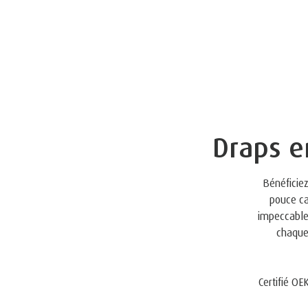
Draps en
Bénéficiez
pouce ca
impeccable 
chaque 
Certifié OE