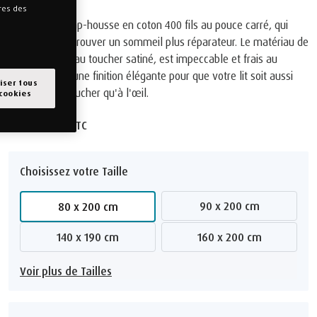
tres des
Magnifique drap-housse en coton 400 fils au pouce carré, qui
vous aidera à trouver un sommeil plus réparateur. Le matériau de
haute qualité, au toucher satiné, est impeccable et frais au
toucher, avec une finition élégante pour que votre lit soit aussi
iser tous
agréable au toucher qu'à l'œil.
 cookies
95,00 €
TTC
Choisissez votre Taille
90 x 200 cm
80 x 200 cm
140 x 190 cm
160 x 200 cm
Voir plus de Tailles