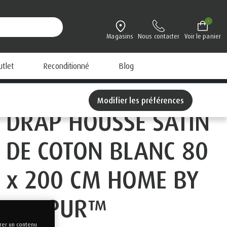
-
Magasins
Nous contacter
Voir le panier
utlet
Reconditionné
Blog
Modifier les préférences
DRAP HOUSSE SATIN
DE COTON BLANC 80
x 200 CM HOME BY
TEMPUR™
rer un contenu