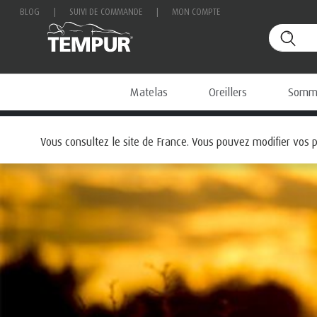
BLOG
|
SUIVI DE COMMANDE
|
MON COMPTE
Matelas
Oreillers
Sommi
Vous consultez le site de France. Vous pouvez modifier vos