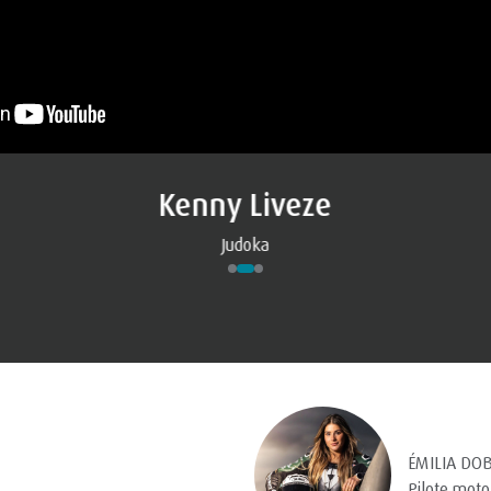
Kenny Liveze
Judoka
ÉMILIA DO
Pilote moto