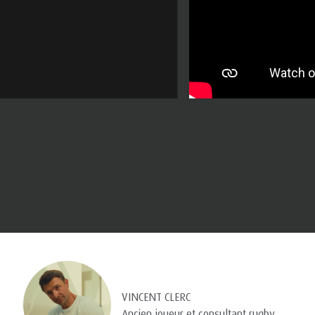
VINCENT CLERC
Ancien joueur et consultant rugby