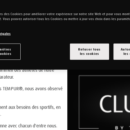
ons des Cookies pour améliorer votre expérience sur notre site Web et pour vous mont
é. Vous pouvez autoriser tous les Cookies ou mettre à jour vos choix dans les paramè
Légales
mètres
Refuser tous
Autor
EMPUR®
cookies
les cookies
les
ommeil des athlètes de notre
arateur.
duits TEMPUR®, nous avons observé
ment aux besoins des sportifs, en
.
onne avec chacun d'entre nous.