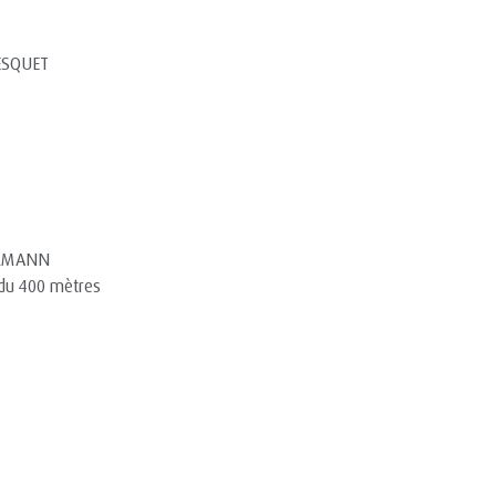
ESQUET
LLMANN
 du 400 mètres