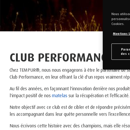
Nous utilis
personnalis
Cookies.
Mentions 
Para
CLUB PERFORMANCE T
des 
Chez TEMPUR®, nous nous engageons à être le partenaire de s
Club Performance, en leur offrant la clé d'un repos vraiment rép
Au fil des années, en façonnant l'innovation derrière nos pro
l'impact positif de nos
matelas
sur la récupération et l’efficacité.
Notre objectif avec ce club est de cibler et de répondre précisé
les accompagnant dans leur quête personnelle vers l’excellence
Nous écrivons cette histoire avec des champions, mais elle rés