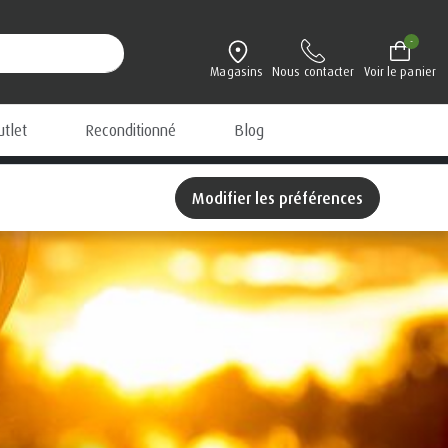
-
Magasins
Nous contacter
Voir le panier
utlet
Reconditionné
Blog
Modifier les préférences