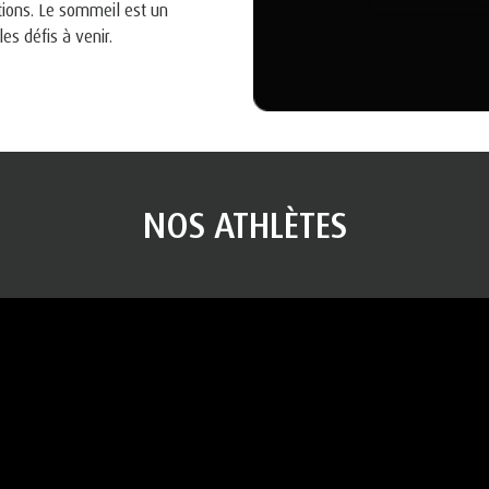
tions. Le sommeil est un
es défis à venir.
NOS ATHLÈTES