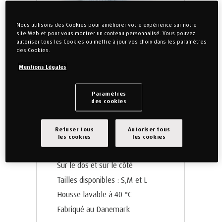
Nous utilisons des Cookies pour améliorer votre expérience sur notre
site Web et pour vous montrer un contenu personnalisé. Vous pouvez
autoriser tous les Cookies ou mettre à jour vos choix dans les paramètres
des Cookies.
POSITION DE COUCHAGE
Mentions Légales
Sur le dos
Sur le côté
Paramètres
des cookies
Oreiller TEMPUR® Symphony
SmartCool™ - Taille S
Refuser tous
Autoriser tous
les cookies
les cookies
L'oreiller iconique
Sur le dos et sur le côté
Tailles disponibles : S,M et L
Housse lavable à 40 °C
Fabriqué au Danemark