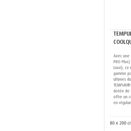
TEMPU
COOLQU
Avec une 
PRO Plus)
Luxe), ce 
gamme pou
ultimes d
TEMPUR® t
dotée de 
offre un 
en régula
80 x 200 