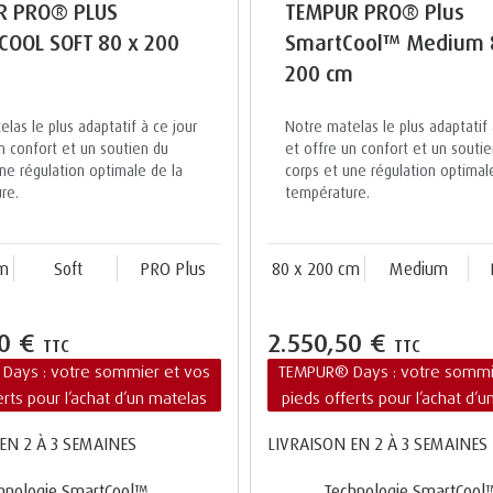
R PRO® PLUS
TEMPUR PRO® Plus
OOL SOFT 80 x 200
SmartCool™ Medium 
200 cm
las le plus adaptatif à ce jour
Notre matelas le plus adaptatif 
n confort et un soutien du
et offre un confort et un souti
ne régulation optimale de la
corps et une régulation optimal
re.
température.
cm
Soft
PRO Plus
80 x 200 cm
Medium
50 €
2.550,50 €
TTC
TTC
Days : votre sommier et vos
TEMPUR® Days : votre sommi
erts pour l’achat d’un matelas
pieds offerts pour l’achat d’
EN 2 À 3 SEMAINES
LIVRAISON EN 2 À 3 SEMAINES
hnologie SmartCool™
Technologie SmartCool