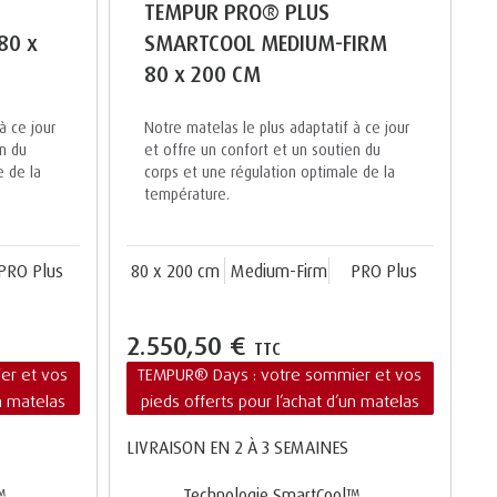
TEMPUR PRO® PLUS
80 x
SMARTCOOL MEDIUM-FIRM
80 x 200 CM
à ce jour
Notre matelas le plus adaptatif à ce jour
en du
et offre un confort et un soutien du
e de la
corps et une régulation optimale de la
température.
PRO Plus
80 x 200 cm
Medium-Firm
PRO Plus
2.550,50 €
TTC
er et vos
TEMPUR® Days : votre sommier et vos
un matelas
pieds offerts pour l’achat d’un matelas
LIVRAISON EN 2 À 3 SEMAINES
™
Technologie SmartCool™