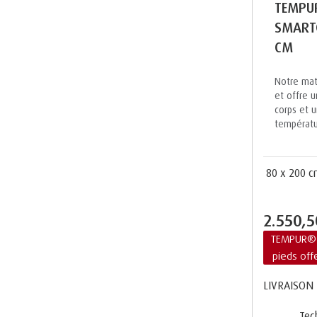
TEMPU
SMARTC
CM
Notre mate
et offre u
corps et u
températu
80 x 200 
2.550,
TEMPUR® 
pieds off
LIVRAISON 
Tec