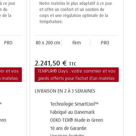
à ce jour
Notre matelas le plus adaptatif à ce jour
en du
et offre un confort et un soutien du
e de la
corps et une régulation optimale de la
température.
PRO
80 x 200 cm
Firm
PRO
2.241,50 €
TTC
er et vos
TEMPUR® Days : votre sommier et vos
un matelas
pieds offerts pour l’achat d’un matelas
LIVRAISON EN 2 À 3 SEMAINES
™
Technologie SmartCool™
Fabriqué au Danemark
een
OEKO-TEX® Made in Green
10 ans de Garantie
Livraison Gratuite