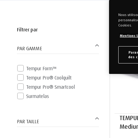
Nous utilis
personnalis
Cookies.
Filtrer par
Mentions 
PAR GAMME
Para
des 
Tempur Form™
Tempur Pro® Coolquilt
Tempur Pro® Smartcool
Surmatelas
TEMPU
PAR TAILLE
Mediu