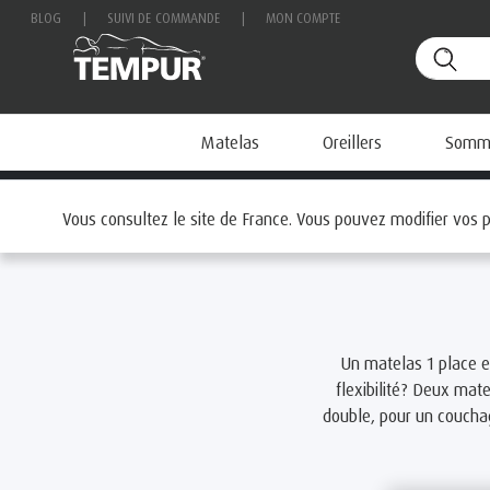
BLOG
|
SUIVI DE COMMANDE
|
MON COMPTE
Matelas
Oreillers
Sommi
Accueil
Matelas
PAR TAILLE
Matelas Simple
Vous consultez le site de France. Vous pouvez modifier vos
Un matelas 1 place e
flexibilité? Deux mat
double, pour un coucha