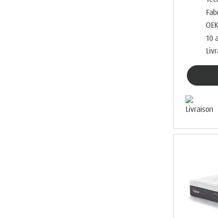
Fab
OEK
10 
Liv