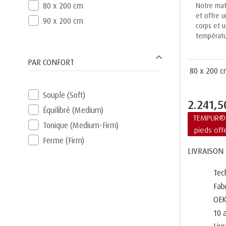
80 x 200 cm
Notre mate
et offre u
90 x 200 cm
corps et u
températu
PAR CONFORT
80 x 200 
Souple (Soft)
2.241,
Équilibré (Medium)
TEMPUR® 
Tonique (Medium-Firm)
pieds off
Ferme (Firm)
LIVRAISON 
Tec
Fab
OEK
10 
Liv