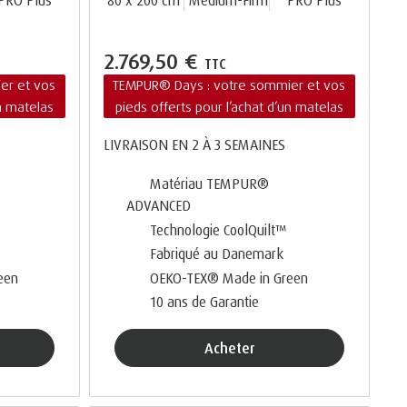
PRO Plus
80 x 200 cm
Medium-Firm
PRO Plus
2.769,50 €
TTC
er et vos
TEMPUR® Days : votre sommier et vos
un matelas
pieds offerts pour l’achat d’un matelas
LIVRAISON EN 2 À 3 SEMAINES
Matériau TEMPUR®
ADVANCED
Technologie CoolQuilt™
Fabriqué au Danemark
een
OEKO-TEX® Made in Green
10 ans de Garantie
Acheter