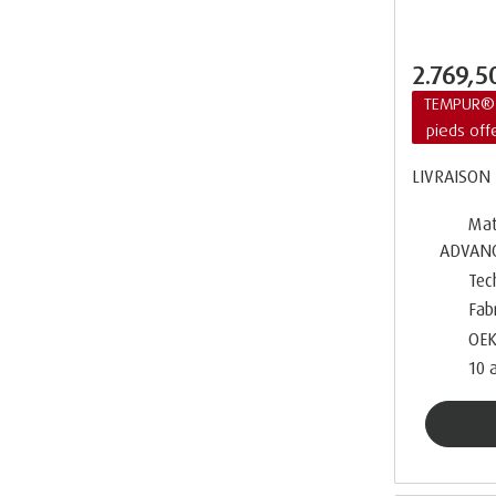
2.769,
TEMPUR® 
pieds off
LIVRAISON 
Mat
ADVAN
Tec
Fab
OEK
10 