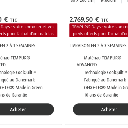
80 x 200 cm
Medium
50 €
2.769,50 €
TTC
TTC
Days : votre sommier et vos
TEMPUR® Days : votre sommi
erts pour l’achat d’un matelas
pieds offerts pour l’achat d’
EN 2 À 3 SEMAINES
LIVRAISON EN 2 À 3 SEMAINES
ériau TEMPUR®
Matériau TEMPUR®
CED
ADVANCED
hnologie CoolQuilt™
Technologie CoolQuilt™
riqué au Danemark
Fabriqué au Danemark
O-TEX® Made in Green
OEKO-TEX® Made in Gr
ans de Garantie
10 ans de Garantie
Acheter
Acheter