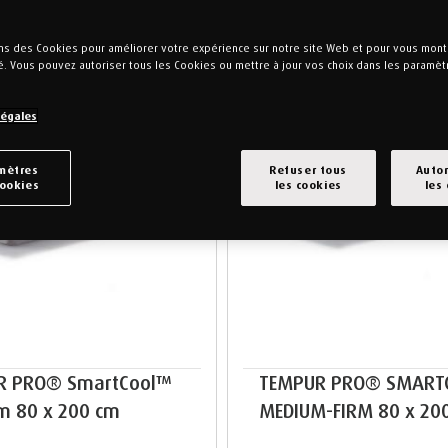
ons des Cookies pour améliorer votre expérience sur notre site Web et pour vous mont
é. Vous pouvez autoriser tous les Cookies ou mettre à jour vos choix dans les paramè
Légales
mètres
Refuser tous
Autor
cookies
les cookies
les
R PRO® SmartCool™
TEMPUR PRO® SMART
m 80 x 200 cm
MEDIUM-FIRM 80 x 20