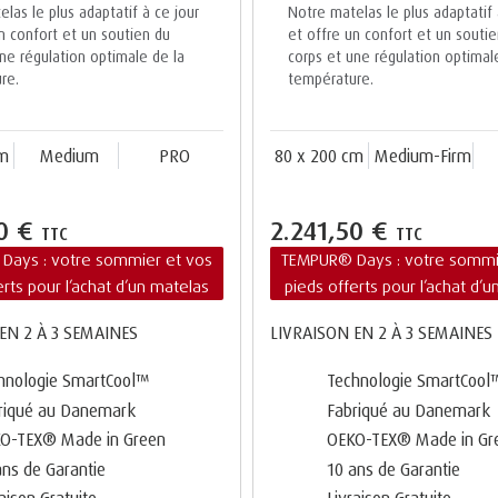
las le plus adaptatif à ce jour
Notre matelas le plus adaptatif 
n confort et un soutien du
et offre un confort et un souti
ne régulation optimale de la
corps et une régulation optimal
re.
température.
cm
Medium
PRO
80 x 200 cm
Medium-Firm
50 €
2.241,50 €
TTC
TTC
Days : votre sommier et vos
TEMPUR® Days : votre sommi
erts pour l’achat d’un matelas
pieds offerts pour l’achat d’
EN 2 À 3 SEMAINES
LIVRAISON EN 2 À 3 SEMAINES
hnologie SmartCool™
Technologie SmartCool
riqué au Danemark
Fabriqué au Danemark
O-TEX® Made in Green
OEKO-TEX® Made in Gr
ans de Garantie
10 ans de Garantie
raison Gratuite
Livraison Gratuite