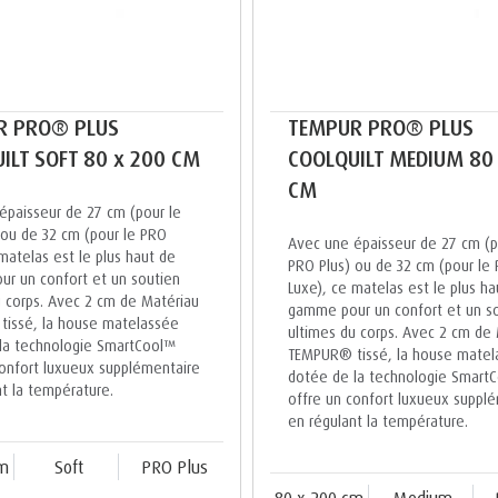
R PRO® PLUS
TEMPUR PRO® PLUS
ILT SOFT 80 x 200 CM
COOLQUILT MEDIUM 80
CM
épaisseur de 27 cm (pour le
 ou de 32 cm (pour le PRO
Avec une épaisseur de 27 cm (p
matelas est le plus haut de
PRO Plus) ou de 32 cm (pour le
r un confort et un soutien
Luxe), ce matelas est le plus ha
u corps. Avec 2 cm de Matériau
gamme pour un confort et un s
issé, la house matelassée
ultimes du corps. Avec 2 cm de
la technologie SmartCool™
TEMPUR® tissé, la house matel
confort luxueux supplémentaire
dotée de la technologie Smart
nt la température.
offre un confort luxueux suppl
en régulant la température.
cm
Soft
PRO Plus