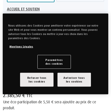
ACCUEIL ET SOUTIEN
Nous utilisons des Cookies pour améliorer votre expérience sur notre
Choisissez votre Épaisseur
site Web et pour vous montrer un contenu personnalisé. Vous pouvez
autoriser tous les Cookies ou mettre à jour vos choix dans les
PRO Plus
paramètres des Cookies.
PRO
Mentions Légales
Montrez-moi la différence
Paramètres
des cookies
Technologie SmartCool™
Fabriqué au Danemark
OEKO-TEX® Made in Green
Refuser tous
Autoriser tous
les cookies
les cookies
10 ans de Garantie
Livraison Gratuite
2.385,50 €
TTC
Une éco-participation de
5,50 €
sera ajoutée au prix de ce
produit.