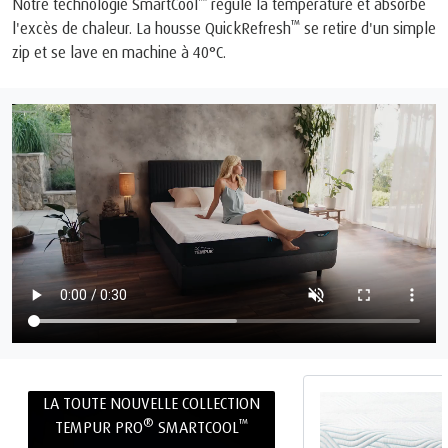
Notre technologie SmartCool
régule la température et absorbe
™
l'excès de chaleur. La housse QuickRefresh
se retire d'un simple
zip et se lave en machine à 40°C.
LA TOUTE NOUVELLE COLLECTION
®
™
TEMPUR PRO
SMARTCOOL