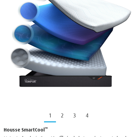
1
2
3
4
™
Housse SmartCool
™