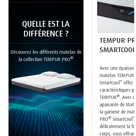
QUELLE EST LA
DIFFÉRENCE ?
TEMPUR PR
SMARTCOOL
Découvrez les différents matelas de
®
la collection TEMPUR PRO
Avec une épaisseu
matelas TEMPUR
™
SmartCool
offre l
caractéristiques p
®
TEMPUR
. Avec 
apaisante de Mat
la gamme de mat
®
™
PRO
SmartCool
délicatement la f
corps, vous offrant