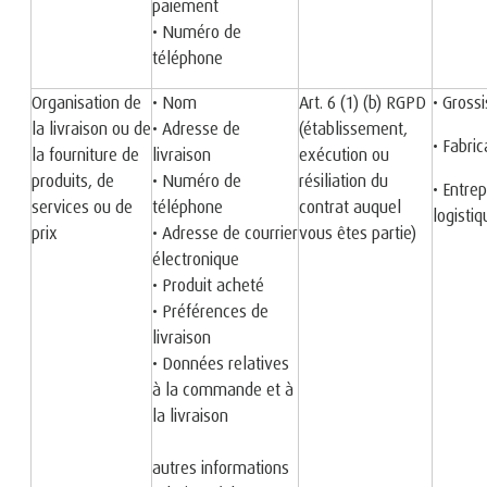
paiement
• Numéro de
téléphone
Organisation de
• Nom
Art. 6 (1) (b) RGPD
• Grossi
la livraison ou de
• Adresse de
(établissement,
• Fabric
la fourniture de
livraison
exécution ou
produits, de
• Numéro de
résiliation du
• Entrep
services ou de
téléphone
contrat auquel
logistiq
prix
• Adresse de courrier
vous êtes partie)
électronique
• Produit acheté
• Préférences de
livraison
• Données relatives
à la commande et à
la livraison
autres informations