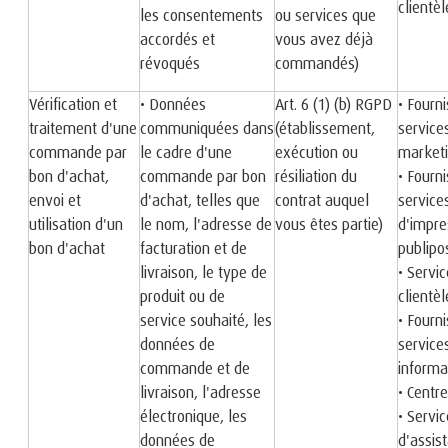
clientèl
les consentements
ou services que
accordés et
vous avez déjà
révoqués
commandés)
Vérification et
• Données
Art. 6 (1) (b) RGPD
• Fourn
traitement d'une
communiquées dans
(établissement,
service
commande par
le cadre d'une
exécution ou
market
bon d'achat,
commande par bon
résiliation du
• Fourn
envoi et
d'achat, telles que
contrat auquel
service
utilisation d'un
le nom, l'adresse de
vous êtes partie)
d'impre
bon d'achat
facturation et de
publipo
livraison, le type de
• Servic
produit ou de
clientèl
service souhaité, les
• Fourn
données de
service
commande et de
informa
livraison, l'adresse
• Centr
électronique, les
• Servic
données de
d'assis