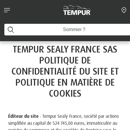
Mentions Légales
Vous consultez le site de France. Vous pouvez modifier
vos préférences à tout moment
Modifier les préférences
TEMPUR SEALY FRANCE SAS
POLITIQUE DE
CONFIDENTIALITÉ DU SITE ET
POLITIQUE EN MATIÈRE DE
COOKIES
Éditeur du site
: Tempur Sealy France, société par actions
simplifiée au capital de 524 745,00 euros, immatriculée au
registre du commerce et des sociétés de Pontoise sous le