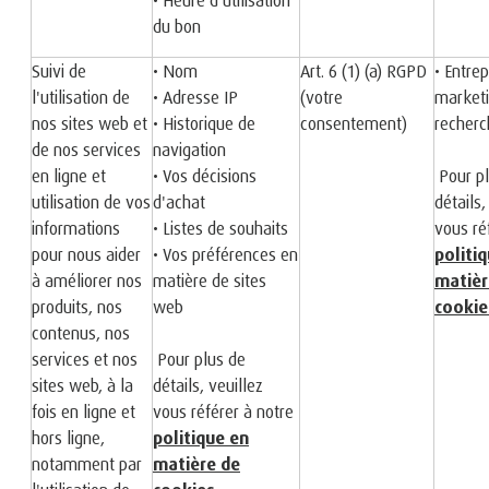
du bon
Suivi de
• Nom
Art. 6 (1) (a) RGPD
• Entrep
l'utilisation de
• Adresse IP
(votre
marketi
nos sites web et
• Historique de
consentement)
recherc
de nos services
navigation
en ligne et
• Vos décisions
Pour pl
utilisation de vos
d'achat
détails,
informations
• Listes de souhaits
vous ré
pour nous aider
• Vos préférences en
politi
à améliorer nos
matière de sites
matièr
produits, nos
web
cookie
contenus, nos
services et nos
Pour plus de
sites web, à la
détails, veuillez
fois en ligne et
vous référer à notre
hors ligne,
politique en
notamment par
matière de