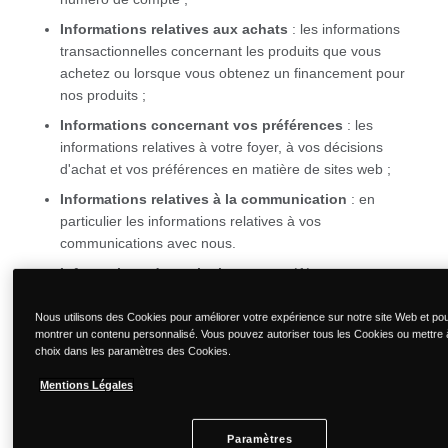
Informations relatives aux achats
: les informations
transactionnelles concernant les produits que vous
achetez ou lorsque vous obtenez un financement pour
nos produits ;
Informations concernant vos préférences
: les
informations relatives à votre foyer, à vos décisions
d'achat et vos préférences en matière de sites web ;
Informations relatives à la communication
: en
particulier les informations relatives à vos
communications avec nous.
Informations de marketing
: vos préférences en
matière de marketing et les éventuels consentements
que vous nous avez accordés.
Nous utilisons des Cookies pour améliorer votre expérience sur notre site Web et po
montrer un contenu personnalisé. Vous pouvez autoriser tous les Cookies ou mettre 
Informations relatives aux retours
: les évaluations de
choix dans les paramètres des Cookies.
produits, les témoignages et autres commentaires de
Mentions Légales
votre part ;
Informations de localisation :
l'adresse où vous vous
Paramètres
connectez à Internet avec votre ordinateur, ou celle du