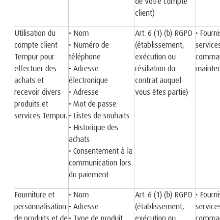
de votre compte
client)
Utilisation du
• Nom
Art. 6 (1) (b) RGPD
• Fourn
compte client
• Numéro de
(établissement,
service
Tempur pour
téléphone
exécution ou
comman
effectuer des
• Adresse
résiliation du
mainte
achats et
électronique
contrat auquel
recevoir divers
• Adresse
vous êtes partie)
produits et
• Mot de passe
services Tempur.
• Listes de souhaits
• Historique des
achats
• Consentement à la
communication lors
du paiement
Fourniture et
• Nom
Art. 6 (1) (b) RGPD
• Fourn
personnalisation
• Adresse
(établissement,
service
de produits et de
• Type de produit
exécution ou
comman