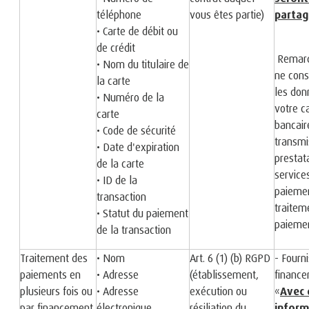
téléphone
vous êtes partie)
partag
• Carte de débit ou
de crédit
Remarq
• Nom du titulaire de
ne cons
la carte
les don
• Numéro de la
votre c
carte
bancaire
• Code de sécurité
transmi
• Date d'expiration
prestat
de la carte
service
• ID de la
paiemen
transaction
traitem
• Statut du paiement
paieme
de la transaction
Traitement des
• Nom
Art. 6 (1) (b) RGPD
- Fourn
paiements en
• Adresse
(établissement,
financ
plusieurs fois ou
• Adresse
exécution ou
«
Avec 
par financement
électronique
résiliation du
inform