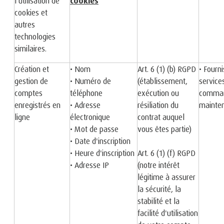
l'utilisation de
cookies
cookies et
autres
technologies
similaires.
Création et
• Nom
Art. 6 (1) (b) RGPD
• Fourn
gestion de
• Numéro de
(établissement,
service
comptes
téléphone
exécution ou
comman
enregistrés en
• Adresse
résiliation du
mainte
ligne
électronique
contrat auquel
• Mot de passe
vous êtes partie)
• Date d'inscription
• Heure d'inscription
Art. 6 (1) (f) RGPD
• Adresse IP
(notre intérêt
légitime à assurer
la sécurité, la
stabilité et la
facilité d'utilisation