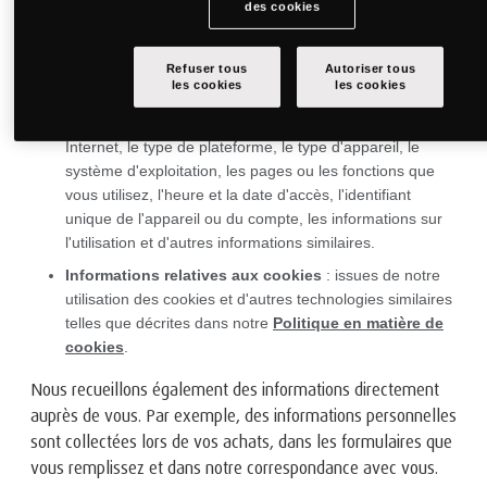
des cookies
magasin où vous achetez un article avec votre carte.
Informations relatives au navigateur ou à l'appareil
Refuser tous
Autoriser tous
que vous utilisez pour accéder à notre site web, tels que
les cookies
les cookies
les identifiants (adresse IP ou identifiants d'appareil
mobile), le type de navigateur, le fournisseur de services
Internet, le type de plateforme, le type d'appareil, le
système d'exploitation, les pages ou les fonctions que
vous utilisez, l'heure et la date d'accès, l'identifiant
unique de l'appareil ou du compte, les informations sur
l'utilisation et d'autres informations similaires.
Informations relatives aux cookies
: issues de notre
utilisation des cookies et d'autres technologies similaires
telles que décrites dans notre
Politique en matière de
cookies
.
Nous recueillons également des informations directement
auprès de vous. Par exemple, des informations personnelles
sont collectées lors de vos achats, dans les formulaires que
vous remplissez et dans notre correspondance avec vous.