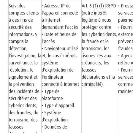
Suivi des
• Adresse IP de
Art. 6 (1) (f) RGPD
• Prest
comptes clients
l'appareil connecté
(notre intérêt
service
à des fins de
à Internet
légitime à nous
paieme
sécurité des
demandant l'accès
protéger contre
• Fourn
informations, y
• Date et heure de
les cyberincidents,
externe
compris la
l'accès
la fraude et le
prévent
détection,
• Navigateur utilisé
terrorisme, les
fraudes
l'investigation, la
et, le cas échéant,
risques liés aux
• Agenc
surveillance, la
système
créanciers, les
référen
résolution, le
d'exploitation de
fausses
• Fourn
signalement et
l'ordinateur
déclarations et la
service
la prévention
connecté à Internet
criminalité).
comman
des incidents de
• Type de
mainte
sécurité et des
plateforme
cyberincidents,
• Type d'appareil
des fraudes, du
• Système
terrorisme, des
d'exploitation
fausses
• Données de