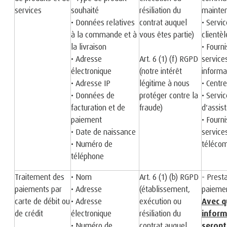
services
souhaité
résiliation du
mainte
• Données relatives
contrat auquel
• Servic
à la commande et à
vous êtes partie)
clientèl
la livraison
• Fourn
• Adresse
Art. 6 (1) (f) RGPD
service
électronique
(notre intérêt
informa
• Adresse IP
légitime à nous
• Centr
• Données de
protéger contre la
• Servic
facturation et de
fraude)
d'assis
paiement
• Fourn
• Date de naissance
service
• Numéro de
téléco
téléphone
Traitement des
• Nom
Art. 6 (1) (b) RGPD
- Prest
paiements par
• Adresse
(établissement,
paieme
carte de débit ou
• Adresse
exécution ou
Avec q
de crédit
électronique
résiliation du
inform
• Numéro de
contrat auquel
seront