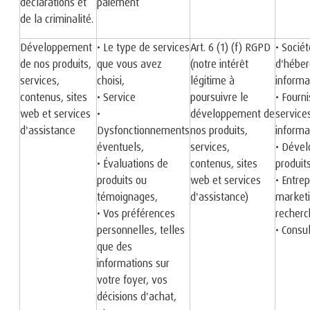
déclarations et
paiement
de la criminalité.
Développement
• Le type de services
Art. 6 (1) (f) RGPD
• Socié
de nos produits,
que vous avez
(notre intérêt
d'hébe
services,
choisi,
légitime à
informa
contenus, sites
• Service
poursuivre le
• Fourn
web et services
•
développement de
service
d'assistance
Dysfonctionnements
nos produits,
informa
éventuels,
services,
• Dével
• Évaluations de
contenus, sites
produit
produits ou
web et services
• Entrep
témoignages,
d'assistance)
marketi
• Vos préférences
recherc
personnelles, telles
• Consu
que des
informations sur
votre foyer, vos
décisions d'achat,