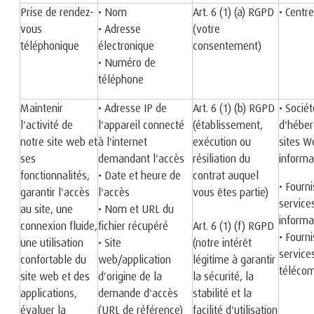
Prise de rendez-
• Nom
Art. 6 (1) (a) RGPD
• Centr
vous
• Adresse
(votre
téléphonique
électronique
consentement)
• Numéro de
téléphone
Maintenir
• Adresse IP de
Art. 6 (1) (b) RGPD
• Socié
l'activité de
l'appareil connecté
(établissement,
d'hébe
notre site web et
à l'internet
exécution ou
sites W
ses
demandant l'accès
résiliation du
informa
fonctionnalités,
• Date et heure de
contrat auquel
• Fourn
garantir l'accès
l'accès
vous êtes partie)
service
au site, une
• Nom et URL du
informa
connexion fluide,
fichier récupéré
Art. 6 (1) (f) RGPD
• Fourn
une utilisation
• Site
(notre intérêt
service
confortable du
web/application
légitime à garantir
téléco
site web et des
d'origine de la
la sécurité, la
applications,
demande d'accès
stabilité et la
évaluer la
(URL de référence)
facilité d'utilisation