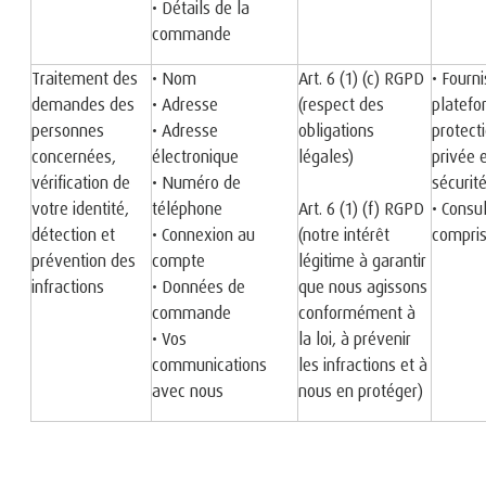
• Détails de la
commande
Traitement des
• Nom
Art. 6 (1) (c) RGPD
• Fourn
demandes des
• Adresse
(respect des
platefo
personnes
• Adresse
obligations
protecti
concernées,
électronique
légales)
privée e
vérification de
• Numéro de
sécurit
votre identité,
téléphone
Art. 6 (1) (f) RGPD
• Consul
détection et
• Connexion au
(notre intérêt
compris
prévention des
compte
légitime à garantir
infractions
• Données de
que nous agissons
commande
conformément à
• Vos
la loi, à prévenir
communications
les infractions et à
avec nous
nous en protéger)