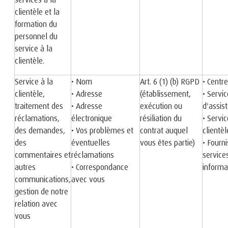
clientèle et la
formation du
personnel du
service à la
clientèle.
Service à la
• Nom
Art. 6 (1) (b) RGPD
• Centr
clientèle,
• Adresse
(établissement,
• Servic
traitement des
• Adresse
exécution ou
d'assis
réclamations,
électronique
résiliation du
• Servic
des demandes,
• Vos problèmes et
contrat auquel
clientèl
des
éventuelles
vous êtes partie)
• Fourn
commentaires et
réclamations
service
autres
• Correspondance
informa
communications,
avec vous
gestion de notre
relation avec
vous