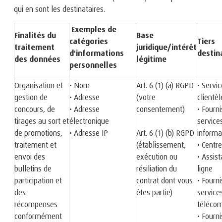
qui en sont les destinataires.
Exemples de
Finalités du
Base
catégories
Tiers
traitement
juridique/intérêt
d'informations
destin
des données
légitime
personnelles
Organisation et
• Nom
Art. 6 (1) (a) RGPD
• Servic
gestion de
• Adresse
(votre
clientèl
concours, de
• Adresse
consentement)
• Fourn
tirages au sort et
électronique
service
de promotions,
• Adresse IP
Art. 6 (1) (b) RGPD
informa
traitement et
(établissement,
• Centr
envoi des
exécution ou
• Assis
bulletins de
résiliation du
ligne
participation et
contrat dont vous
• Fourn
des
êtes partie)
service
récompenses
téléco
conformément
• Fourn