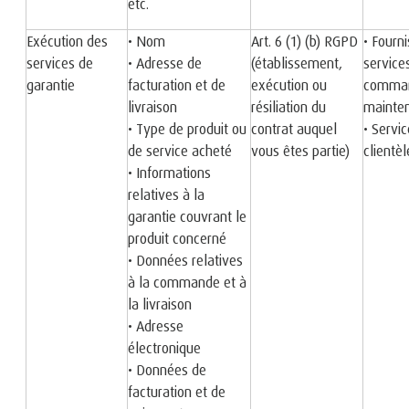
etc.
Exécution des
• Nom
Art. 6 (1) (b) RGPD
• Fourn
services de
• Adresse de
(établissement,
service
garantie
facturation et de
exécution ou
comman
livraison
résiliation du
mainte
• Type de produit ou
contrat auquel
• Servic
de service acheté
vous êtes partie)
clientèl
• Informations
relatives à la
garantie couvrant le
produit concerné
• Données relatives
à la commande et à
la livraison
• Adresse
électronique
• Données de
facturation et de