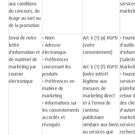
aux conditions
service
du concours, du
market
tirage au sort ou
de la promotion
Envoi de notre
• Nom
Art. 6 (1) (a) RGPD
• Fourn
lettre
• Adresse
(votre
d'outils
d'information et
électronique
consentement)
d'infor
de matériel de
• Préférences
(Salesf
marketing par
concernant les
Art. 6 (1) (f) RGPD
Marketi
courrier
produits
(notre intérêt
• Fourn
électronique
• Préférences en
légitime aux
service
matière de
mesures de
platefo
marketing
marketing direct
retour 
• Informations sur
et à l'envoi de
des clie
les consentements
contenu
d'autom
accordés et
publicitaire
marketi
révoqués
similaire aux biens
service
ou services que
recherc