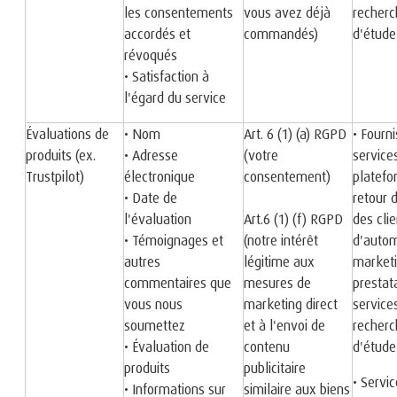
les consentements
vous avez déjà
recherc
accordés et
commandés)
d'étud
révoqués
• Satisfaction à
l'égard du service
Évaluations de
• Nom
Art. 6 (1) (a) RGPD
• Fourn
produits (ex.
• Adresse
(votre
service
Trustpilot)
électronique
consentement)
platefo
• Date de
retour 
l'évaluation
Art.6 (1) (f) RGPD
des clie
• Témoignages et
(notre intérêt
d'autom
autres
légitime aux
marketi
commentaires que
mesures de
prestat
vous nous
marketing direct
service
soumettez
et à l'envoi de
recherc
• Évaluation de
contenu
d'étud
produits
publicitaire
• Servic
• Informations sur
similaire aux biens