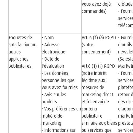
vous avez déjà
d'étude
commandés)
• Fourn
service
téléco
Enquêtes de
• Nom
Art. 6 (1) (a) RGPD
• Fourn
satisfaction ou
• Adresse
(votre
d'outils
autres
électronique
consentement)
newslet
approches
• Date de
(Salesf
publicitaires
l'évaluation
Art.6 (1) (f) RGPD
Marketi
• Les données
(notre intérêt
• Fourn
personnelles que
légitime aux
service
vous avez fournies
mesures de
platefo
• Avis sur les
marketing direct
retour 
produits
et à l'envoi de
des clie
• Vos préférences en
contenu
d'autom
matière de
publicitaire
marketi
marketing
similaire aux biens
prestat
• Informations sur
ou services que
service