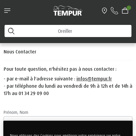
-
Nous Contacter
Vous consultez le site de France. Vous pouvez modifier
vos préférences à tout moment
Modifier les préférences
Nous Contacter
Pour toute question, n'hésitez pas à nous contacter :
- par e-mail à l'adresse suivante :
infos@tempur.fr
-
par téléphone du lundi au vendredi de 9h à 12h et de 14h à
17h au 01 34 29 09 00
Prénom, Nom
Nous utilisons des Cookies pour améliorer votre expérience sur notre