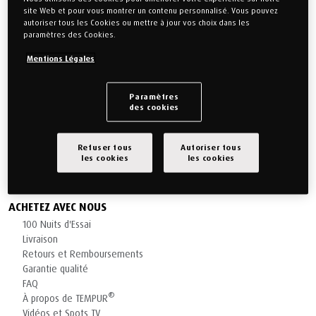
Email
site Web et pour vous montrer un contenu personnalisé. Vous pouvez
autoriser tous les Cookies ou mettre à jour vos choix dans les
paramètres des Cookies.
Mentions Légales
Message
Paramètres
des cookies
Refuser tous
Autoriser tous
les cookies
les cookies
Envoyer
ACHETEZ AVEC NOUS
100 Nuits d'Essai
Livraison
Retours et Remboursements
Garantie qualité
FAQ
®
À propos de TEMPUR
Vidéos et Spots TV