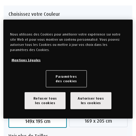
Choisissez votre Couleur
Tissé Gris
Tissé Naturel
Nous utilisons des Cookies pour améliorer votre expérience sur notre
(En stock)
(En stock)
site Web et pour vous montrer un contenu personnalisé. Vous pouvez
autoriser tous les Cookies ou mettre à jour vos choix dans les
Tissé Anthracite
Velours Gris Perle
paramètres des Cookies.
(En stock)
(En stock)
Mentions Légales
Voir plus de coloris
Paramètres
des cookies
Choisissez votre Taille
Refuser tous
Autoriser tous
les cookies
les cookies
80 x 200 cm
90 x 200 cm
169 x 205 cm
149x 195 cm
Voir plus de Tailles