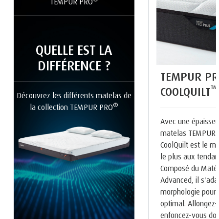
TEMPUR PRO
QUELLE EST LA
DIFFÉRENCE ?
TEMPUR PR
™
COOLQUILT
Découvrez les différents matelas de
®
la collection TEMPUR PRO
Avec une épaisseu
matelas TEMPUR
CoolQuilt est le m
le plus aux tenda
Composé du Maté
Advanced, il s'ada
morphologie pour 
optimal. Allongez-
enfoncez-vous do