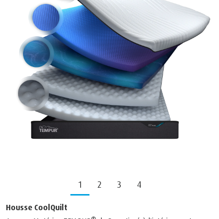
1
2
3
4
Housse CoolQuilt
®