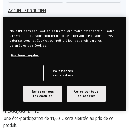
ACCUEIL ET SOUTIEN
Choisissez votre Épaisseur
Nous utilisons des Cookies pour améliorer votre expérience sur notre
site Web et pour vous montrer un contenu personnalisé. Vous pouvez
autoriser tous les Cookies ou mettre à jour vos choix dans les
PRO Luxe 32 cm
PRO Plus
paramètres des Cookies.
Mentions Légales
Montrez-moi la différence
Paramètres
Matériau TEMPUR® ADVANCED
des cookies
Technologie CoolQuilt™
Fabriqué au Danemark
Refuser tous
Autoriser tous
OEKO-TEX® Made in Green
les cookies
les cookies
10 ans de Garantie
4.306,00 €
TTC
Une éco-participation de
11,00 €
sera ajoutée au prix de ce
produit.