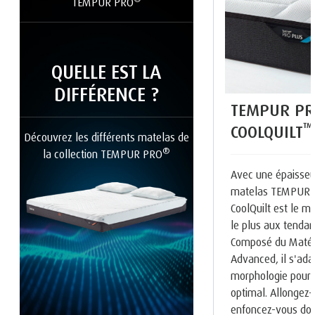
TEMPUR PRO
QUELLE EST LA
DIFFÉRENCE ?
TEMPUR PR
™
COOLQUILT
Découvrez les différents matelas de
®
la collection TEMPUR PRO
Avec une épaisseu
matelas TEMPUR
CoolQuilt est le m
le plus aux tenda
Composé du Maté
Advanced, il s'ada
morphologie pour 
optimal. Allongez-
enfoncez-vous do