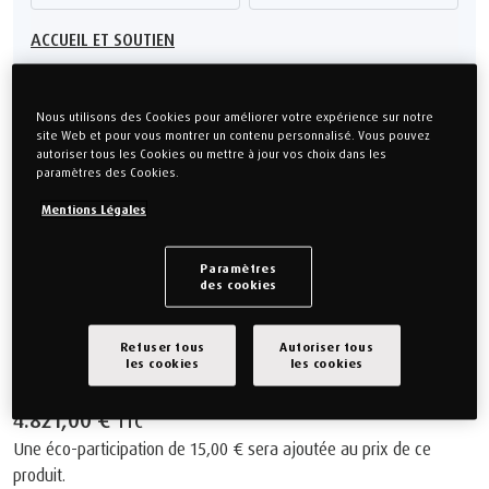
ACCUEIL ET SOUTIEN
Choisissez votre Épaisseur
Nous utilisons des Cookies pour améliorer votre expérience sur notre
site Web et pour vous montrer un contenu personnalisé. Vous pouvez
autoriser tous les Cookies ou mettre à jour vos choix dans les
PRO Luxe 32 cm
PRO Plus
paramètres des Cookies.
Mentions Légales
Montrez-moi la différence
Paramètres
Matériau TEMPUR® ADVANCED
des cookies
Technologie CoolQuilt™
Fabriqué au Danemark
Refuser tous
Autoriser tous
OEKO-TEX® Made in Green
les cookies
les cookies
10 ans de Garantie
4.821,00 €
TTC
Une éco-participation de
15,00 €
sera ajoutée au prix de ce
produit.