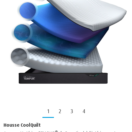
1
2
3
4
Housse CoolQuilt
®